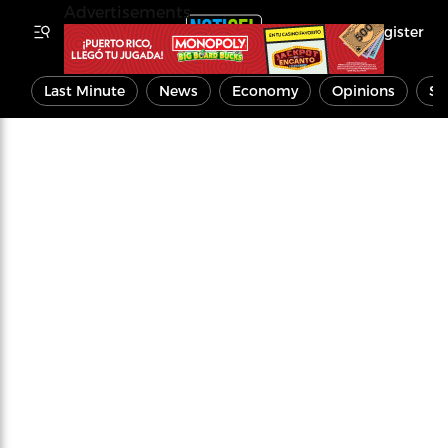
Advertisements
Register
Last Minute
News
Economy
Opinions
Sp