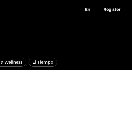
En
Register
e & Wellness
El Tiempo