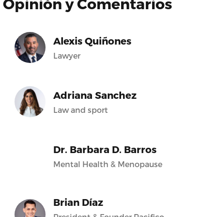
Opinión y Comentarios
Alexis Quiñones
Lawyer
Adriana Sanchez
Law and sport
Dr. Barbara D. Barros
Mental Health & Menopause
Brian Díaz
President & Founder Pacifico