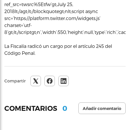
ref_src=twsrc%5Etfw’gt;July 25,
2018lt;/agt;lt;/blockquotegt;nlt;script async
src=’https://platform.twitter.com/widgets.js’
charset=’utf-
8’gt;lt;/scriptgt;n’,’width’:550,’height’:null,’type’:’rich’,’c
La Fiscalía radicó un cargo por el artículo 245 del
Código Penal.
Compartir
0
COMENTARIOS
Añadir comentario