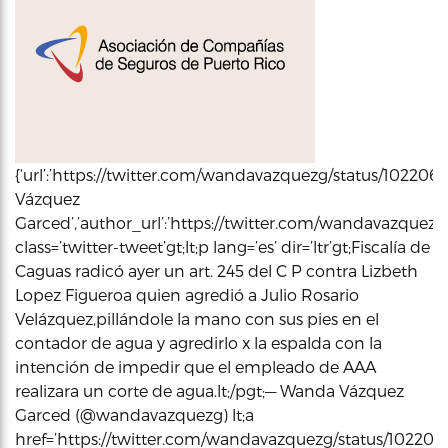
{‘url’:’https://twitter.com/wandavazquezg/status/10220
Vázquez
Garced’,’author_url’:’https://twitter.com/wandavazquezg’,
class=’twitter-tweet’gt;lt;p lang=’es’ dir=’ltr’gt;Fiscalía de
Caguas radicó ayer un art. 245 del C P contra Lizbeth
Lopez Figueroa quien agredió a Julio Rosario
Velázquez,pillándole la mano con sus pies en el
contador de agua y agredirlo x la espalda con la
intención de impedir que el empleado de AAA
realizara un corte de agua.lt;/pgt;— Wanda Vázquez
Garced (@wandavazquezg) lt;a
href=’https://twitter.com/wandavazquezg/status/10220