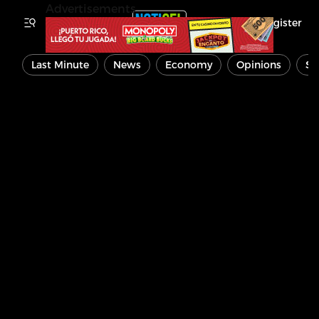
Advertisements
Register
Last Minute
News
Economy
Opinions
Sp