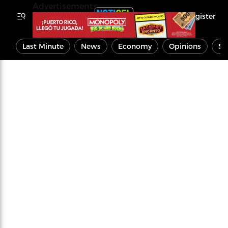
Advertisements
Register
Last Minute
News
Economy
Opinions
Sp