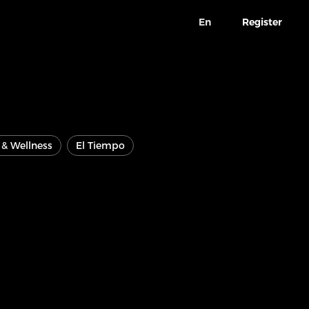
En
Register
e & Wellness
El Tiempo