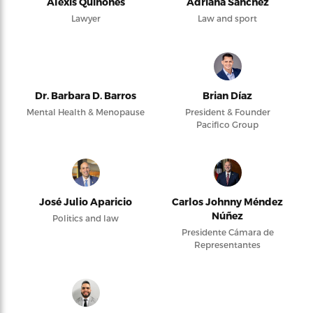
Alexis Quiñones
Adriana Sanchez
Lawyer
Law and sport
Dr. Barbara D. Barros
Brian Díaz
Mental Health & Menopause
President & Founder
Pacifico Group
José Julio Aparicio
Carlos Johnny Méndez
Núñez
Politics and law
Presidente Cámara de
Representantes