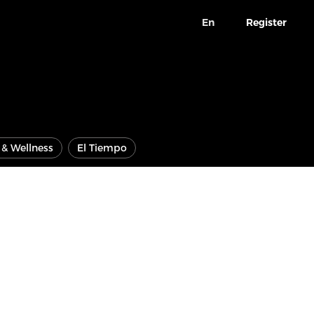
En
Register
e & Wellness
El Tiempo