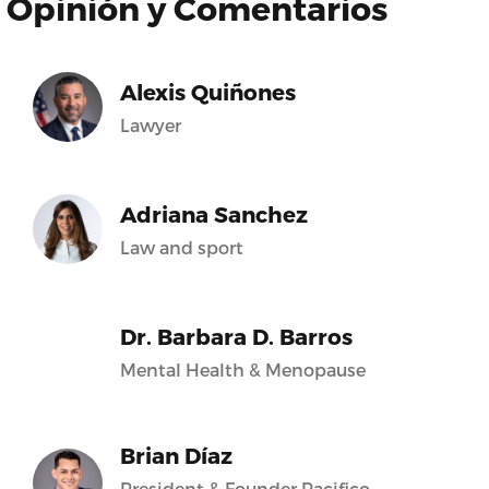
Opinión y Comentarios
Alexis Quiñones
Lawyer
Adriana Sanchez
Law and sport
Dr. Barbara D. Barros
Mental Health & Menopause
Brian Díaz
President & Founder Pacifico