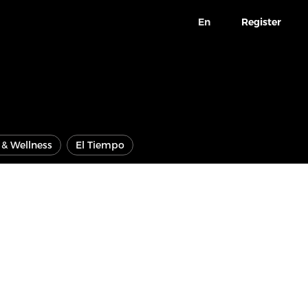
En
Register
e & Wellness
El Tiempo