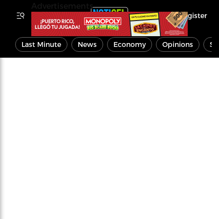
Advertisements
Register
Last Minute
News
Economy
Opinions
Sp