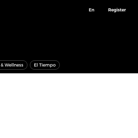
En
Register
e & Wellness
El Tiempo