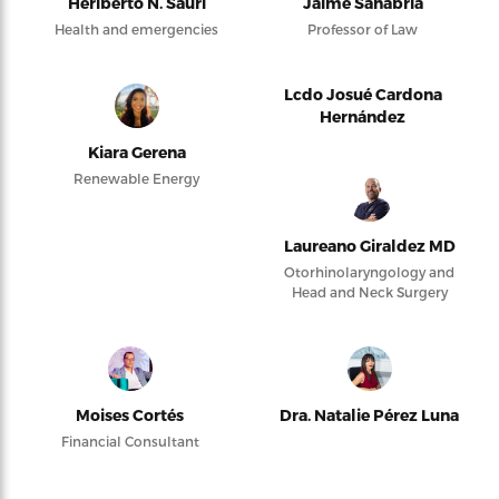
Heriberto N. Saurí
Jaime Sanabria
Health and emergencies
Professor of Law
Lcdo Josué Cardona
Hernández
Kiara Gerena
Renewable Energy
Laureano Giraldez MD
Otorhinolaryngology and
Head and Neck Surgery
Moises Cortés
Dra. Natalie Pérez Luna
Financial Consultant