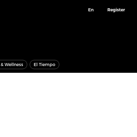
En
Register
e & Wellness
El Tiempo