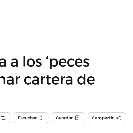
 a los ‘peces
nar cartera de
Escuchar
Guardar
Compartir