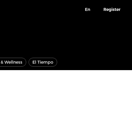
En
Register
e & Wellness
El Tiempo