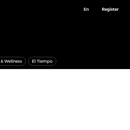
En
Register
e & Wellness
El Tiempo