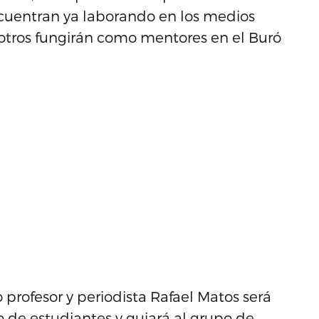
cuentran ya laborando en los medios
 y otros fungirán como mentores en el Buró
o profesor y periodista Rafael Matos será
o de estudiantes y guiará al grupo de