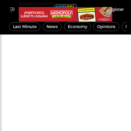
Advertisements
Register
Last Minute
News
Economy
Opinions
Sp