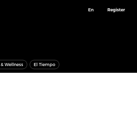
En
Register
e & Wellness
El Tiempo