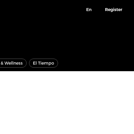
En
Register
e & Wellness
El Tiempo