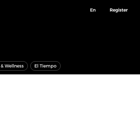
En
Register
e & Wellness
El Tiempo