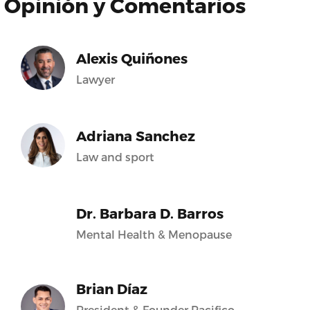
Opinión y Comentarios
Alexis Quiñones
Lawyer
Adriana Sanchez
Law and sport
Dr. Barbara D. Barros
Mental Health & Menopause
Brian Díaz
President & Founder Pacifico