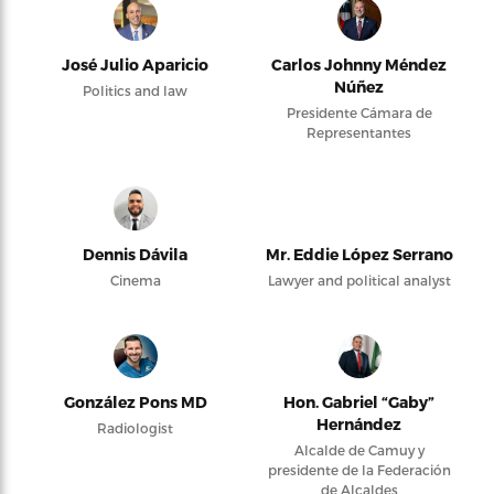
José Julio Aparicio
Carlos Johnny Méndez
Núñez
Politics and law
Presidente Cámara de
Representantes
Dennis Dávila
Mr. Eddie López Serrano
Cinema
Lawyer and political analyst
González Pons MD
Hon. Gabriel “Gaby”
Hernández
Radiologist
Alcalde de Camuy y
presidente de la Federación
de Alcaldes