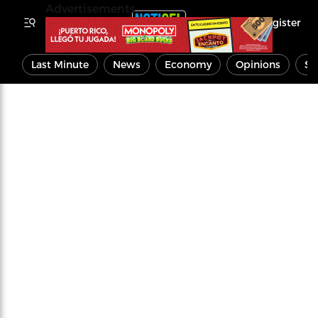
Advertisements
Register
Last Minute
News
Economy
Opinions
Sp