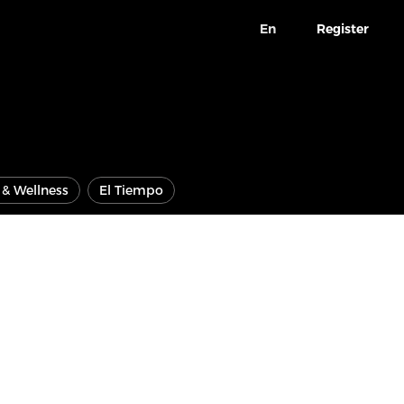
En
Register
e & Wellness
El Tiempo