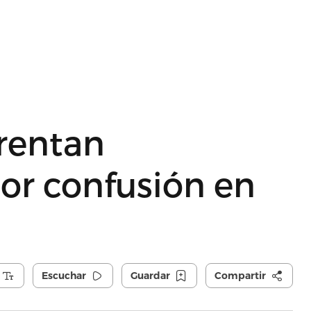
frentan
or confusión en
Escuchar
Guardar
Compartir