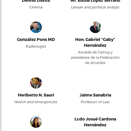
Dennis Dávila
Mr. Eddie López Serrano
Cinema
Lawyer and political analyst
González Pons MD
Hon. Gabriel “Gaby”
Hernández
Radiologist
Alcalde de Camuy y
presidente de la Federación
de Alcaldes
Heriberto N. Saurí
Jaime Sanabria
Health and emergencies
Professor of Law
Lcdo Josué Cardona
Hernández