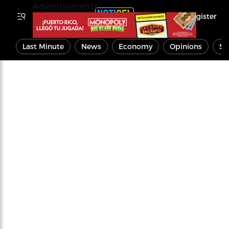
Advertisements
Register
Last Minute
News
Economy
Opinions
Sp