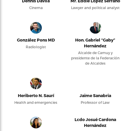
Dennis Dávila
Mr. Eddie López Serrano
Cinema
Lawyer and political analyst
González Pons MD
Hon. Gabriel “Gaby”
Hernández
Radiologist
Alcalde de Camuy y
presidente de la Federación
de Alcaldes
Heriberto N. Saurí
Jaime Sanabria
Health and emergencies
Professor of Law
Lcdo Josué Cardona
Hernández