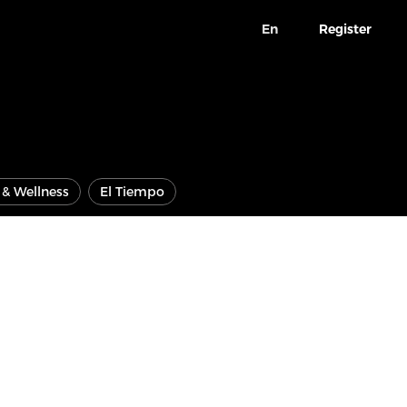
En
Register
e & Wellness
El Tiempo