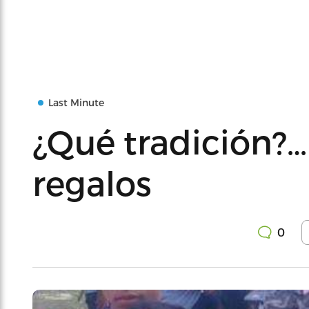
Last Minute
¿Qué tradición?…
regalos
0