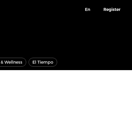
En
Register
e & Wellness
El Tiempo