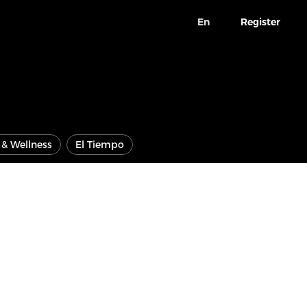
En
Register
e & Wellness
El Tiempo