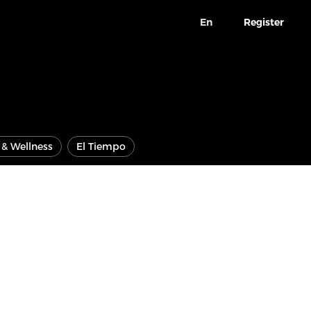
En
Register
e & Wellness
El Tiempo