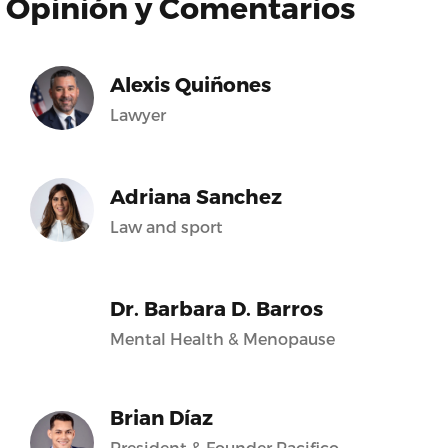
Opinión y Comentarios
Alexis Quiñones
Lawyer
Adriana Sanchez
Law and sport
Dr. Barbara D. Barros
Mental Health & Menopause
Brian Díaz
President & Founder Pacifico