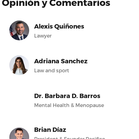
Opinión y Comentarios
Alexis Quiñones
Lawyer
Adriana Sanchez
Law and sport
Dr. Barbara D. Barros
Mental Health & Menopause
Brian Díaz
President & Founder Pacifico