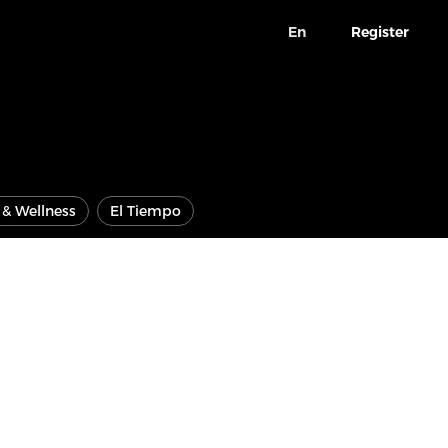
En
Register
e & Wellness
El Tiempo