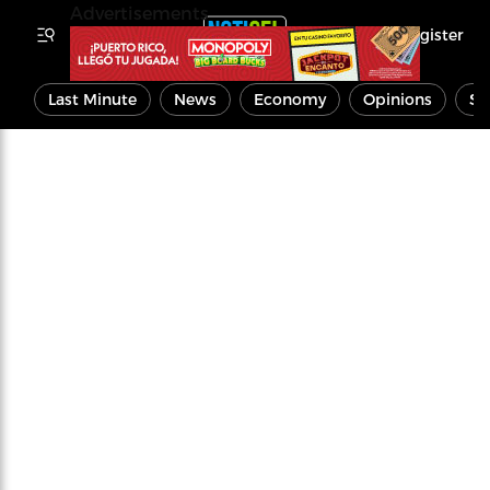
Advertisements
Register
Last Minute
News
Economy
Opinions
Sp