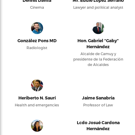
Dennis Dávila
Mr. Eddie López Serrano
Cinema
Lawyer and political analyst
González Pons MD
Hon. Gabriel “Gaby”
Hernández
Radiologist
Alcalde de Camuy y
presidente de la Federación
de Alcaldes
Heriberto N. Saurí
Jaime Sanabria
Health and emergencies
Professor of Law
Lcdo Josué Cardona
Hernández