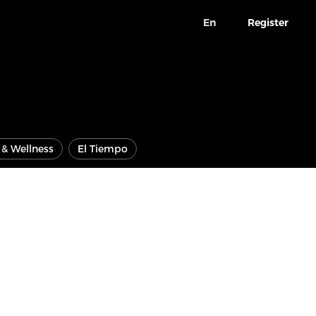
En
Register
e & Wellness
El Tiempo