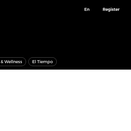
En
Register
e & Wellness
El Tiempo