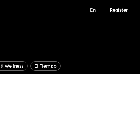
En
Register
e & Wellness
El Tiempo