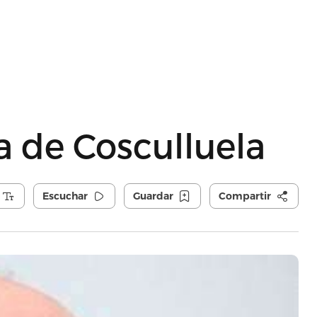
a de Cosculluela
Escuchar
Guardar
Compartir