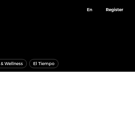
En
Register
e & Wellness
El Tiempo