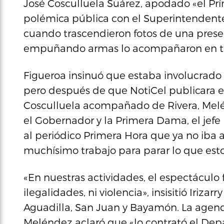
José Cosculluela Suárez, apodado «el Pr
polémica pública con el Superintendent
cuando trascendieron fotos de una presen
empuñando armas lo acompañaron en tari
Figueroa insinuó que estaba involucrado
pero después de que NotiCel publicara 
Cosculluela acompañado de Rivera, Melén
el Gobernador y la Primera Dama, el jefe 
al periódico Primera Hora que ya no iba
muchísimo trabajo para parar lo que esto
«En nuestras actividades, el espectáculo f
ilegalidades, ni violencia», insisitió Iriza
Aguadilla, San Juan y Bayamón. La agenc
Meléndez aclaró que «lo contrató el Dep