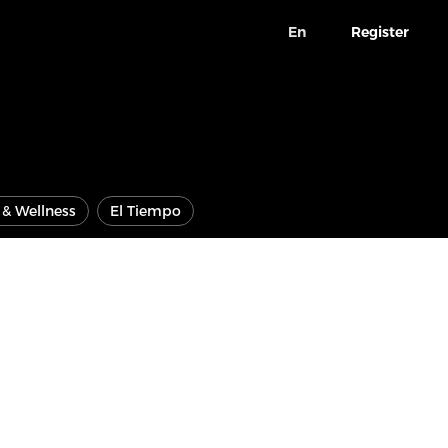
En
Register
e & Wellness
El Tiempo