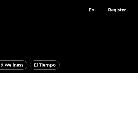
En
Register
e & Wellness
El Tiempo