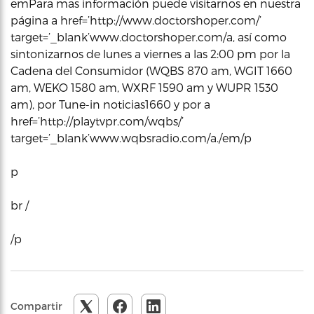
emPara mas información puede visitarnos en nuestra
página a href=’http://www.doctorshoper.com/’
target=’_blank’www.doctorshoper.com/a, así como
sintonizarnos de lunes a viernes a las 2:00 pm por la
Cadena del Consumidor (WQBS 870 am, WGIT 1660
am, WEKO 1580 am, WXRF 1590 am y WUPR 1530
am), por Tune-in noticias1660 y por a
href=’http://playtvpr.com/wqbs/’
target=’_blank’www.wqbsradio.com/a./em/p
p
br /
/p
Compartir