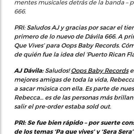
mentes musicales detrás de la banda – p
666.
PRI: Saludos AJ y gracias por sacar el 
primero de lo nuevo de Dávila 666. A prin
Que Vives’ para Oops Baby Records. Cóm
de quién fue la idea del ‘Puerto Rican Fla
AJ Dávila:
Saludos!
Oops Baby Records
e
mejores amigas de toda la vida, Rebec
a sacar música con ella. Es parte de nues
Rebecca… es de las personas más brillan
salir el
pre-order
estaba
sold out
.
PRI: Se fue bien rápido – por suerte co
de los temas ‘Pa que vives’ y ‘Sera Sera