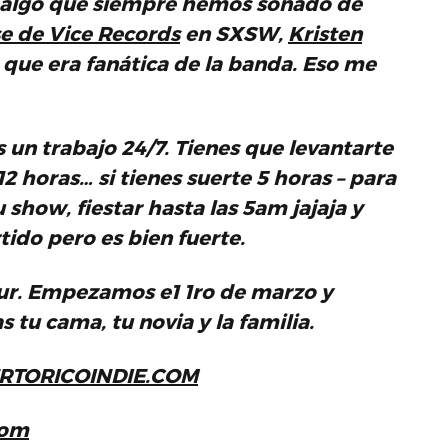
 algo que siempre hemos soñado de
e
de
Vice Records
en SXSW,
Kristen
 que era fanática de la banda. Eso me
s un trabajo 24/7. Tienes que levantarte
12 horas… si tienes suerte 5 horas – para
u show, fiestar hasta las 5am jajaja y
ido pero es bien fuerte.
ur
. Empezamos e1 1ro de marzo y
tu cama, tu novia y la familia.
ERTORICOINDIE.COM
com