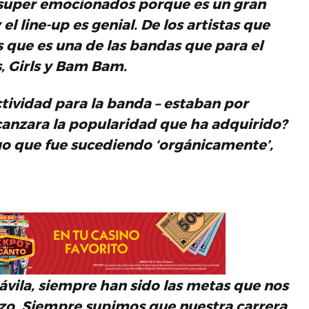
 super emocionados porque es un gran
 el
line-up
es genial. De los artistas que
s
que es una de las bandas que para el
s
,
Girls
y
Bam Bam
.
tividad para la banda – estaban por
canzara la popularidad que ha adquirido?
go que fue sucediendo ‘orgánicamente’,
ávila, siempre han sido las metas que nos
zo. Siempre supimos que nuestra carrera