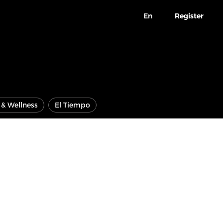
En
Register
e & Wellness
El Tiempo