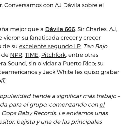
or. Conversamos con AJ Dávila sobre el
ueña mejor que a
Dávila 666
. Sir Charles, AJ,
 vieron su fanaticada crecer y crecer
o de su
excelente segundo LP
,
Tan Bajo
.
e de
NPR
,
TIME
,
Pitchfork
, entre otras
a Sound, sin olvidar a Puerto Rico; su
eamericanos y Jack White les quiso grabar
f.
ularidad tiende a significar más trabajo –
gada para el grupo, comenzando con
el
 Oops Baby Records. Le enviamos unas
itor, bajista y una de las principales