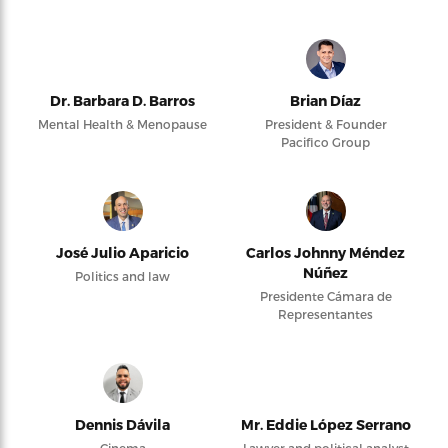
Dr. Barbara D. Barros
Brian Díaz
Mental Health & Menopause
President & Founder
Pacifico Group
José Julio Aparicio
Carlos Johnny Méndez
Núñez
Politics and law
Presidente Cámara de
Representantes
Dennis Dávila
Mr. Eddie López Serrano
Cinema
Lawyer and political analyst