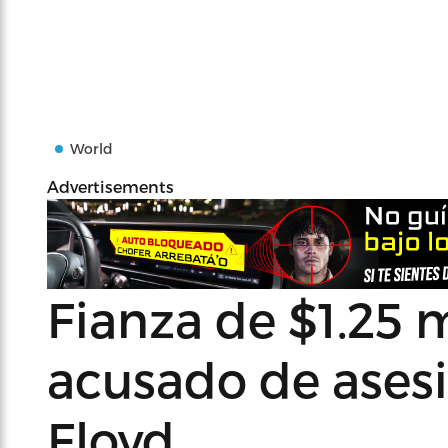
World
Advertisements
Fianza de $1.25 m
acusado de ases
Floyd