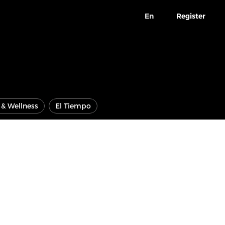
En
Register
e & Wellness
El Tiempo