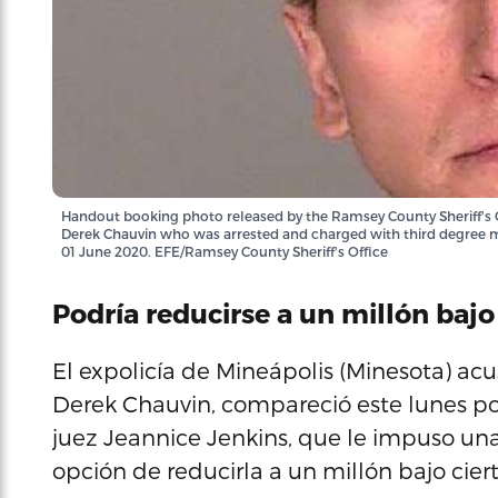
Handout booking photo released by the Ramsey County Sheriff's 
Derek Chauvin who was arrested and charged with third degree mu
01 June 2020. EFE/Ramsey County Sheriff's Office
Podría reducirse a un millón bajo
El expolicía de Mineápolis (Minesota) ac
Derek Chauvin, compareció este lunes por
juez Jeannice Jenkins, que le impuso una 
opción de reducirla a un millón bajo cier