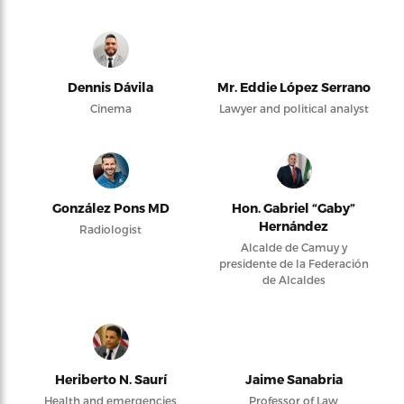
Dennis Dávila
Mr. Eddie López Serrano
Cinema
Lawyer and political analyst
González Pons MD
Hon. Gabriel “Gaby”
Hernández
Radiologist
Alcalde de Camuy y
presidente de la Federación
de Alcaldes
Heriberto N. Saurí
Jaime Sanabria
Health and emergencies
Professor of Law