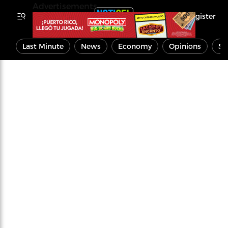
Advertisements
Register
Last Minute
News
Economy
Opinions
Sp