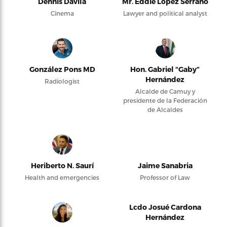
Dennis Dávila
Mr. Eddie López Serrano
Cinema
Lawyer and political analyst
González Pons MD
Hon. Gabriel “Gaby”
Hernández
Radiologist
Alcalde de Camuy y
presidente de la Federación
de Alcaldes
Heriberto N. Saurí
Jaime Sanabria
Health and emergencies
Professor of Law
Lcdo Josué Cardona
Hernández