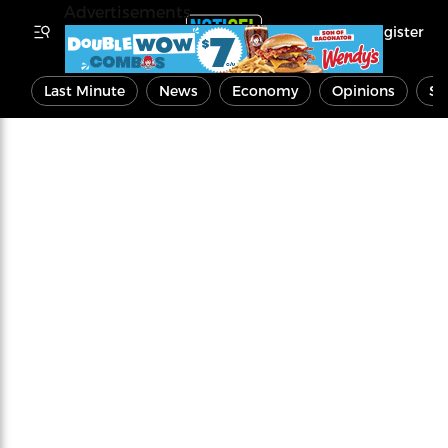
Advertisements
Register
Last Minute
News
Economy
Opinions
Sp