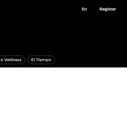
En
Register
e & Wellness
El Tiempo