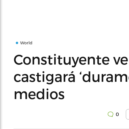
World
Constituyente v
castigará ‘durame
medios
0