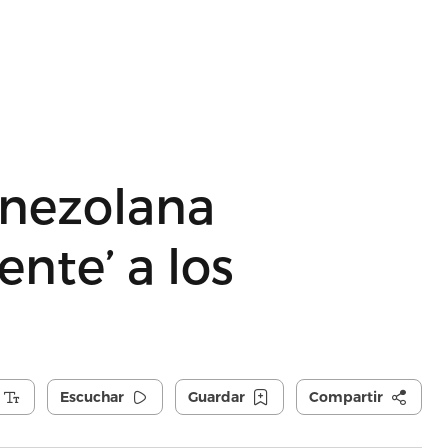
enezolana
nte’ a los
Escuchar
Guardar
Compartir