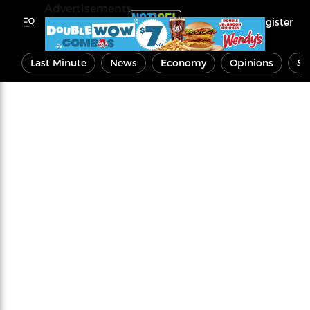
Advertisements
Register
Last Minute
News
Economy
Opinions
Sp