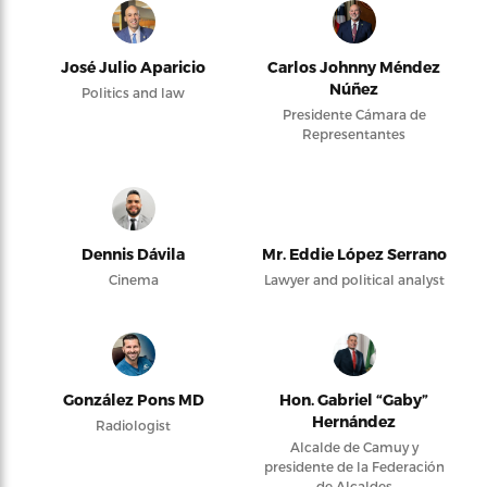
José Julio Aparicio
Carlos Johnny Méndez
Núñez
Politics and law
Presidente Cámara de
Representantes
Dennis Dávila
Mr. Eddie López Serrano
Cinema
Lawyer and political analyst
González Pons MD
Hon. Gabriel “Gaby”
Hernández
Radiologist
Alcalde de Camuy y
presidente de la Federación
de Alcaldes