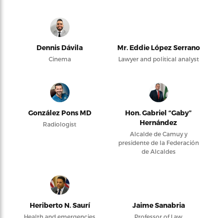
Dennis Dávila
Mr. Eddie López Serrano
Cinema
Lawyer and political analyst
González Pons MD
Hon. Gabriel “Gaby”
Hernández
Radiologist
Alcalde de Camuy y
presidente de la Federación
de Alcaldes
Heriberto N. Saurí
Jaime Sanabria
Health and emergencies
Professor of Law