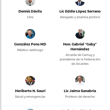
Dennis Dávila
Lic Eddie López Serrano
Cine
Abogado y analista político
González Pons MD
Hon. Gabriel “Gaby”
Hernández
Médico radiólogo
Alcalde de Camuy y
presidente de la Federación
de Alcaldes
Heriberto N. Saurí
Lic Jaime Sanabria
Salud y emergencias
Profesor de derecho