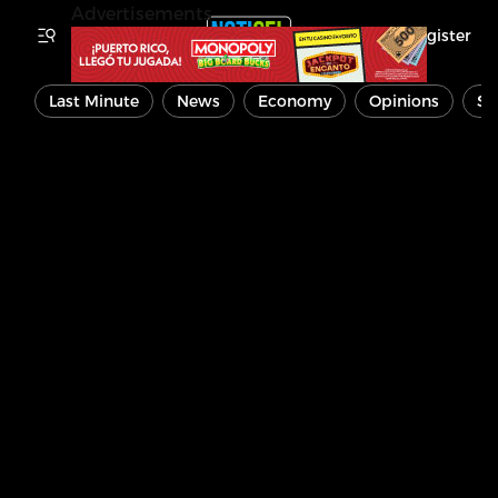
Advertisements
Register
Last Minute
News
Economy
Opinions
Sp